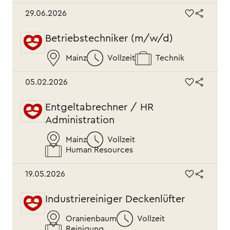
TÄTIGKEITSBEREICH
29.06.2026
Führungskraft
Teilzeit
Tätigkeitsbereich
Betriebstechniker (m/w/d)
Studenten und Absolventen
Voll - oder Teilzeit
Betriebsorganisation
Mainz
Vollzeit
Technik
Standort
Vollzeit
Controlling
Standort
05.02.2026
Einkauf
Mainz
Entgeltabrechner / HR
Engineering
Administration
Oranienbaum
Finanz- und Rechnungswesen
Mainz
Vollzeit
Human Resources
Human Resources
19.05.2026
Logistik
Industriereiniger Deckenlüfter
Marketing
Oranienbaum
Vollzeit
Produktentwickler
Reinigung