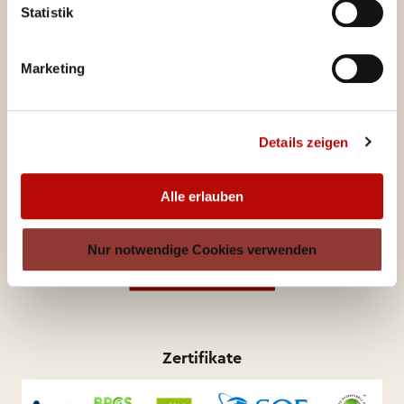
Statistik
Valora Food Service Deutschland GmbH
Marketing
Lindenallee 39
45127 Essen
Deutschland
Details zeigen
ditsch-service@valora.net
Alle erlauben
Nur notwendige Cookies verwenden
Produktkatalog
Zertifikate