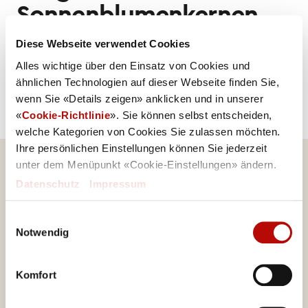
Sonnenblumenkernen
und Salz
Diese Webseite verwendet Cookies
Alles wichtige über den Einsatz von Cookies und
Allergene
ähnlichen Technologien auf dieser Webseite finden Sie,
Weizen
wenn Sie «Details zeigen» anklicken und in unserer
«
Cookie-Richtlinie
». Sie können selbst entscheiden,
welche Kategorien von Cookies Sie zulassen möchten.
Ihre persönlichen Einstellungen können Sie jederzeit
unter dem Menüpunkt «Cookie-Einstellungen» ändern.
Datenschutz
|
Impressum
Einwilligungsauswahl
Notwendig
Eine Marke von
Valora Integrity Line
Komfort