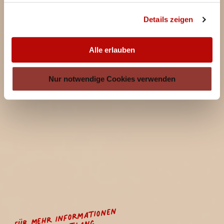
Details zeigen
Alle erlauben
Nur notwendige Cookies verwenden
Für mehr Informationen