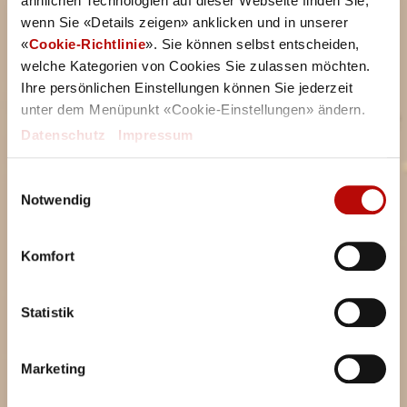
Unsere News &
Aktionen
ähnlichen Technologien auf dieser Webseite finden Sie,
wenn Sie «Details zeigen» anklicken und in unserer
«
Cookie-Richtlinie
». Sie können selbst entscheiden,
welche Kategorien von Cookies Sie zulassen möchten.
Hier findest du alle Neuigkeiten zu unseren Produkten,
Ihre persönlichen Einstellungen können Sie jederzeit
Aktionen und Events rund um Ditsch.
unter dem Menüpunkt «Cookie-Einstellungen» ändern.
Datenschutz
|
Impressum
Einwilligungsauswahl
Notwendig
Komfort
Statistik
Marketing