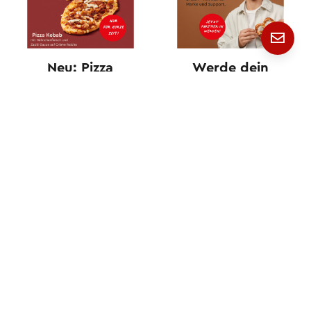
Neu: Pizza
Werde dein
Kebab
eigener Chef
mit Ditsch!
Eine Marke von
Valora Integrity Line