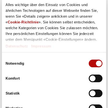
Gewährleistungsausschluss
Alles wichtige über den Einsatz von Cookies und
ähnlichen Technologien auf dieser Webseite finden Sie,
wenn Sie «Details zeigen» anklicken und in unserer
Haftungsausschluss
«
Cookie-Richtlinie
». Sie können selbst entscheiden,
welche Kategorien von Cookies Sie zulassen möchten.
Ihre persönlichen Einstellungen können Sie jederzeit
Webseiten Dritter
unter dem Menüpunkt «Cookie-Einstellungen» ändern.
Datenschutz
|
Impressum
Informationen die Sie uns zur Verfügung
Einwilligungsauswahl
Notwendig
stellen
Komfort
Haftungsausschluss
Statistik
Änderung der Nutzungsbedingungen