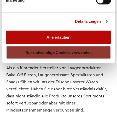
Marketing
Hinweis gemäß § 36
Verbraucherstreitbeilegungsgesetz (VSBG)
Details zeigen
Alle erlauben
Anwendbares Recht und Gerichtsstand
Nur notwendige Cookies verwenden
Als ein führender Hersteller von Laugenprodukten,
Bake-Off Pizzen, Laugencroissant-Spezialitäten und
Snacks fühlen wir uns der Frische unserer Waren
verpflichtet. Haben Sie daher bitte Verständnis dafür,
dass nicht ständig alle Produkte unseres Sortiments
sofort verfügbar oder aber mit einer
Mindestabnahmemenge verbunden sind.