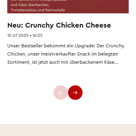
Neu: Crunchy Chicken Cheese
10.07.2025 • 16:25
Unser Bestseller bekommt ein Upgrade: Der Crunchy
Chicken, unser meistverkaufter Snack im belegten
Sortiment, ist jetzt auch mit überbackenem Käse
erhältlich. Eine tolle Neuigkeit für alle Fans – und
natürlich für alle, die Käse lieben. Mit dieser Ergänzung
bieten wir noch mehr Auswahl, ohne dabei
zusätzlichen Platz in der Theke zu benötigen. Statt
zweimal Crunchy Chicken finden Sie nun die klassische
Variante und den neuen Crunchy Chicken mit Käse.