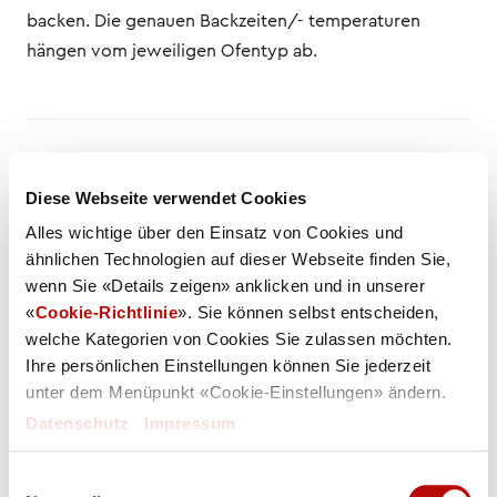
backen. Die genauen Backzeiten/- temperaturen
hängen vom jeweiligen Ofentyp ab.
Diese Webseite verwendet Cookies
BESCHREIBUNG
ZUTATENLISTE
NÄHRWERTE
Alles wichtige über den Einsatz von Cookies und
SPEZI
ähnlichen Technologien auf dieser Webseite finden Sie,
wenn Sie «Details zeigen» anklicken und in unserer
Gewicht / Stück
«
Cookie-Richtlinie
». Sie können selbst entscheiden,
110 g
welche Kategorien von Cookies Sie zulassen möchten.
Ihre persönlichen Einstellungen können Sie jederzeit
Gewicht VE
unter dem Menüpunkt «Cookie-Einstellungen» ändern.
11673 g
Datenschutz
|
Impressum
Karton/Palette
Einwilligungsauswahl